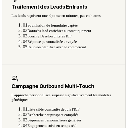
Traitement des Leads Entrants
Les leads reçoivent une réponse en minutes, pas en heures
01
Soumission de formulaire captée
02
Données lead enrichies automatiquement
03
Scoring IA selon critères ICP
04
Réponse personnalisée envoyée
05
Réunion planifiée avec le commercial
Campagne Outbound Multi-Touch
L'approche personnalisée surpasse significativement les modèles
génériques
01
Liste cible construite depuis l'ICP
02
Recherche par prospect compilée
03
Séquences personnalisées générées
04
Engagement suivi en temps réel