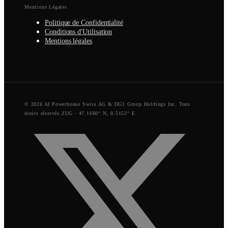
Mentions Légales
Politique de Confidentialité
Conditions d'Utilisation
Mentions légales
© 2026 AI Powerhouse Swiss AG & DG1 Group Holdings Inc. Tous
droits réservés.
ZUG · 47.1660° N, 8.5152° E