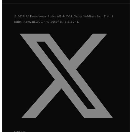
© 2026 AI Powerhouse Swiss AG & DG1 Group Holdings Inc. Tutti i
diritti riservati.
ZUG · 47.1660° N, 8.5152° E
llms.txt