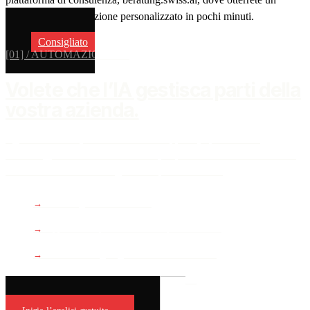
piano di implementazione personalizzato in pochi minuti.
Consigliato
[01] / AUTOMAZIONE IA
Volete che l’IA gestisca parti della
vostra azienda.
Agenti di vendita, automazione del supporto, operazioni di
marketing, elaborazione documenti, implementazioni IA su misura.
Ottenete una valutazione gratuita e personalizzata.
→
Intervista guidata di 5 minuti
→
Rapporto di implementazione IA personalizzato
→
Chiamata strategica gratuita con il nostro team
→
Nessun impegno, nessuna carta di credito