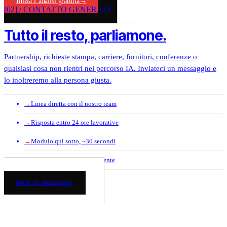
Inizia l’analisi gratuita
→
[02] / CONTATTO GENERALE
Tutto il resto, parliamone.
Partnership, richieste stampa, carriere, fornitori, conferenze o
qualsiasi cosa non rientri nel percorso IA. Inviateci un messaggio e
lo inoltreremo alla persona giusta.
→
Linea diretta con il nostro team
→
Risposta entro 24 ore lavorative
→
Modulo qui sotto, ~30 secondi
→
Oppure scriveteci direttamente
Invia un messaggio
↓